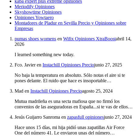
kaba expert plus extreme opiniones
Meriodify Opiniones
Skyshowtime Opiniones
Opiniones Yowtaero
Montadores de Pladur en Sevilla Precio y Opiniones sobre
Empresas
pumas shoes womens
en
Wifix Opiniones XtraBoost
abril 14,
2026
I learned something new today.
Fco. Javier
en
Instachill Opiniones Precio
junio 27, 2025
No baja la temperatura en absoluto. Sólo notas el aire si te
pones delante. El ruido que hace es insoportable…
Mad
en
Instachill Opiniones Precio
agosto 25, 2024
Mutua madrileña es una secta mafiosa que no firmó los
convenios de las aseguradoras en España...si te vas de ellos…
Jesús Guijarro Sanroma
en
zapasfull opiniones
junio 27, 2024
Hace unos 15 días, mi hija pidió unas zapatillas Air Force
One del número 41. Le enviaron unas del número…