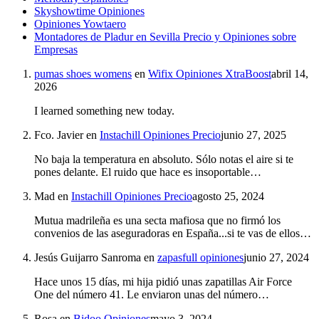
Skyshowtime Opiniones
Opiniones Yowtaero
Montadores de Pladur en Sevilla Precio y Opiniones sobre
Empresas
pumas shoes womens
en
Wifix Opiniones XtraBoost
abril 14,
2026
I learned something new today.
Fco. Javier
en
Instachill Opiniones Precio
junio 27, 2025
No baja la temperatura en absoluto. Sólo notas el aire si te
pones delante. El ruido que hace es insoportable…
Mad
en
Instachill Opiniones Precio
agosto 25, 2024
Mutua madrileña es una secta mafiosa que no firmó los
convenios de las aseguradoras en España...si te vas de ellos…
Jesús Guijarro Sanroma
en
zapasfull opiniones
junio 27, 2024
Hace unos 15 días, mi hija pidió unas zapatillas Air Force
One del número 41. Le enviaron unas del número…
Rosa
en
Bidoo Opiniones
mayo 3, 2024